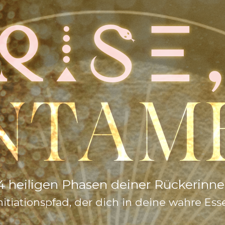
RISE
NTAM
4 heiligen Phasen deiner Rückerinn
Initiationspfad, der dich in deine wahre Ess