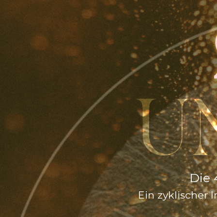
U
Die 
Ein zyklischer 