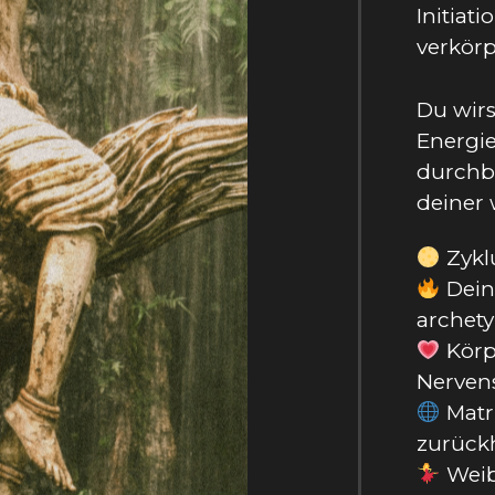
Initiat
verkörp
Du wirs
Energie
durchbr
deiner 
Zykl
Dein
archety
Körpe
Nerven
Matri
zurück
Weibl