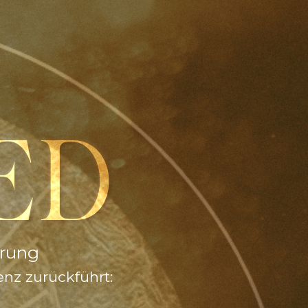
,
ED
erung
enz zurückführt: