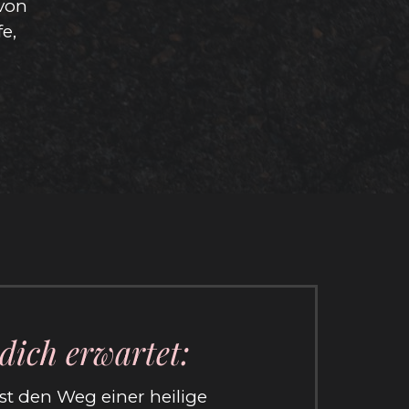
 von
e,
dich erwartet:
t den Weg einer heilige