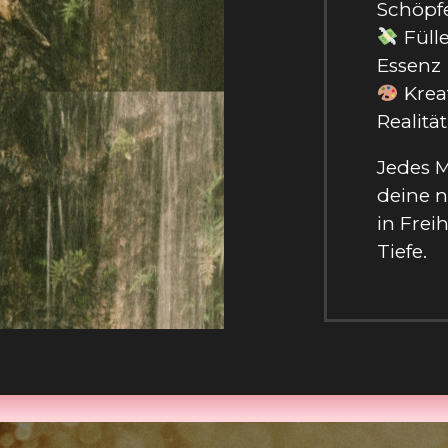
Schöpfe
Füll
Essenz
Kreat
Realitä
Jedes M
deine n
in Freih
Tiefe.